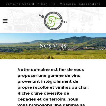
Domaine Gérard Fritsch Fils - Vigneron indépendant
SUIVEZ-NOUS SUR FACEBOOK
alsacien - +33 (0)3 89 78 24 98
NOS VINS
Notre domaine est fier de vous
proposer une gamme de vins
provenant intégralement de
propre récolte et vinifiés au chai.
Riche d’une diversité de
cépages et de terroirs, nous
vous proposons une gamme se