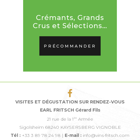
Crémants, Grands
Crus et Sélections…
PRÉCOMMANDER
VISITES ET DÉGUSTATION SUR RENDEZ-VOUS
EARL FRITSCH Gérard Fils
21 rue de la 1
Armée
ère
Sigolsheim 68240 KAYSERSBERG VIGNOBLE
Tél :
+33 3 89 78 24 98 |
E-mail :
info@vins-fritsch.com